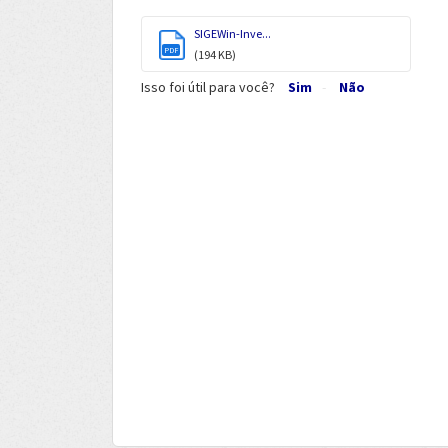
SIGEWin-Inve...
PDF
(194 KB)
Isso foi útil para você?
Sim
Não