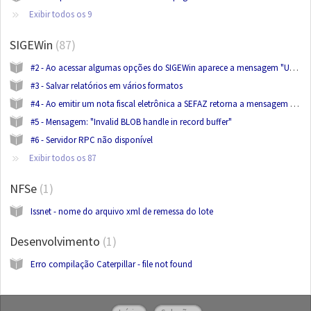
Exibir todos os 9
SIGEWin
87
#2 - Ao acessar algumas opções do SIGEWin aparece a mensagem "Unknown table type. Permission denied. File C:\PDOXUSRS.NET Directory: C:\"
#3 - Salvar relatórios em vários formatos
#4 - Ao emitir um nota fiscal eletrônica a SEFAZ retorna a mensagem de rejeição "cEAN inválido".
#5 - Mensagem: "Invalid BLOB handle in record buffer"
#6 - Servidor RPC não disponível
Exibir todos os 87
NFSe
1
Issnet - nome do arquivo xml de remessa do lote
Desenvolvimento
1
Erro compilação Caterpillar - file not found