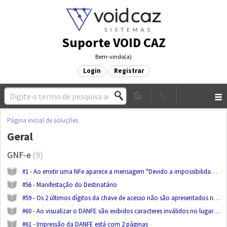
Suporte VOID CAZ
Bem-vindo(a)
Login
Registrar
Página inicial de soluções
Geral
GNF-e
9
#1 - Ao emitir uma NFe aparece a mensagem "Devido a impossibilidade de consulta do status da licença da empresa XX. foi gerada uma licença temporária que perderá sua validade em NN dias."
#56 - Manifestação do Destinatário
#59 - Os 2 últimos dígitos da chave de acesso não são apresentados na impressão do DANFE
#60 - Ao visualizar o DANFE são exibidos caracteres inválidos no lugar do código de barras
#61 - Impressão da DANFE está com 2 páginas