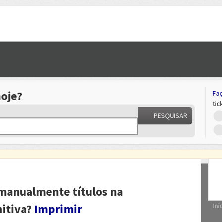
oje?
Faç
tic
PESQUISAR
r manualmente títulos na
nitiva?
Imprimir
Iní