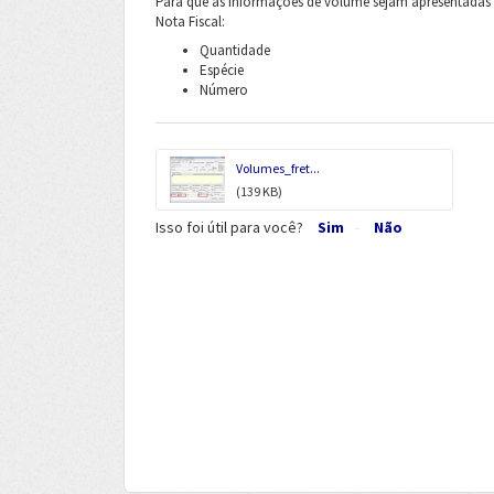
Para que as informações de volume sejam apresentadas 
Nota Fiscal:
Quantidade
Espécie
Número
Volumes_fret...
(139 KB)
Isso foi útil para você?
Sim
Não