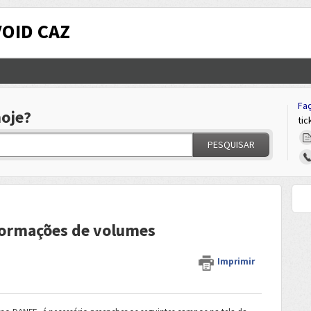
VOID CAZ
Faç
oje?
tic
PESQUISAR
formações de volumes
Imprimir