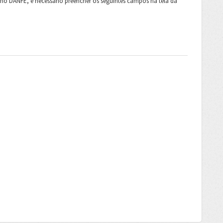
no DANFE, é necessário preencher os seguintes campos na tela da