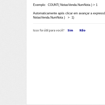
Exemplo: COUNT( NotasVenda.NumNota ) > 1
Automaticamente após clicar em avançar a expres
NotasVenda.NumNota ) > 1)
Isso foi útil para você?
Sim
Não